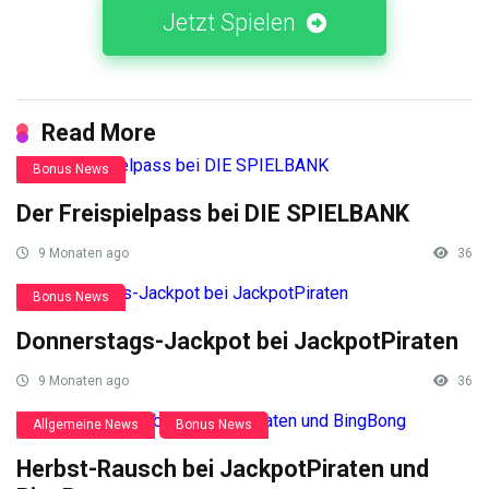
Jetzt Spielen
Read More
Bonus News
Der Freispielpass bei DIE SPIELBANK
9 Monaten ago
36
Bonus News
Donnerstags-Jackpot bei JackpotPiraten
9 Monaten ago
36
Allgemeine News
Bonus News
Herbst-Rausch bei JackpotPiraten und