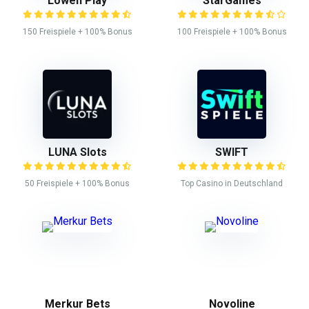
Löwen Play
StarGames
150 Freispiele + 100% Bonus
100 Freispiele + 100% Bonus
LUNA Slots
SWIFT
50 Freispiele + 100% Bonus
Top Casino in Deutschland
Merkur Bets
Novoline