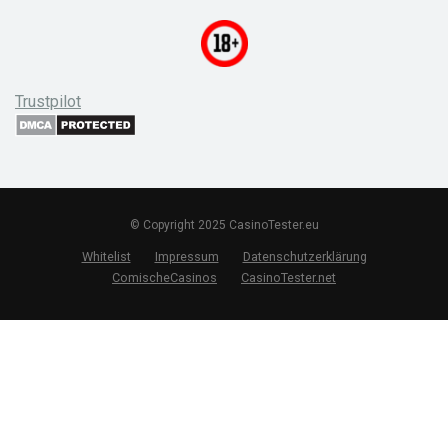
Trustpilot
© Copyright 2025 CasinoTester.eu
Whitelist
Impressum
Datenschutzerklärung
ComischeCasinos
CasinoTester.net