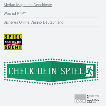
Merkur Magie die Geschichte
Was ist RTP?
Sicheres Online Casino Deutschland