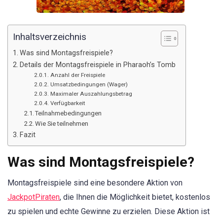
Inhaltsverzeichnis
Was sind Montagsfreispiele?
Details der Montagsfreispiele in Pharaoh’s Tomb
Anzahl der Freispiele
Umsatzbedingungen (Wager)
Maximaler Auszahlungsbetrag
Verfügbarkeit
Teilnahmebedingungen
Wie Sie teilnehmen
Fazit
Was sind Montagsfreispiele?
Montagsfreispiele sind eine besondere Aktion von
JackpotPiraten
, die Ihnen die Möglichkeit bietet, kostenlos
zu spielen und echte Gewinne zu erzielen. Diese Aktion ist