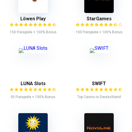
Löwen Play
StarGames
150 Freispiele + 100% Bonus
100 Freispiele + 100% Bonus
LUNA Slots
SWIFT
50 Freispiele + 100% Bonus
Top Casino in Deutschland