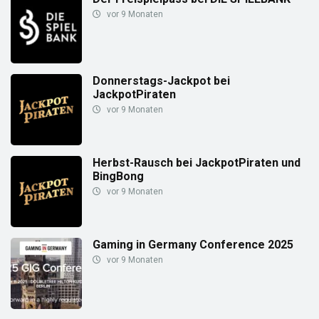
vor 9 Monaten
Donnerstags-Jackpot bei
JackpotPiraten
vor 9 Monaten
Herbst-Rausch bei JackpotPiraten und
BingBong
vor 9 Monaten
Gaming in Germany Conference 2025
vor 9 Monaten