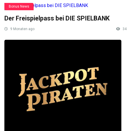
Bonus News
Der Freispielpass bei DIE SPIELBANK
9 Monaten ago
34