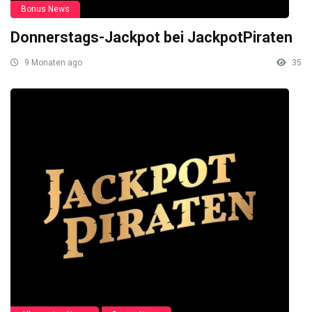
Bonus News
Donnerstags-Jackpot bei JackpotPiraten
9 Monaten ago
35