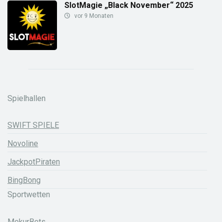
SlotMagie „Black November“ 2025
vor 9 Monaten
Spielhallen
SWIFT SPIELE
Novoline
JackpotPiraten
BingBong
Sportwetten
MekurBets