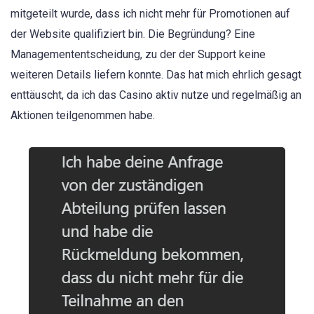
mitgeteilt wurde, dass ich nicht mehr für Promotionen auf
der Website qualifiziert bin. Die Begründung? Eine
Managemententscheidung, zu der der Support keine
weiteren Details liefern konnte. Das hat mich ehrlich gesagt
enttäuscht, da ich das Casino aktiv nutze und regelmäßig an
Aktionen teilgenommen habe.