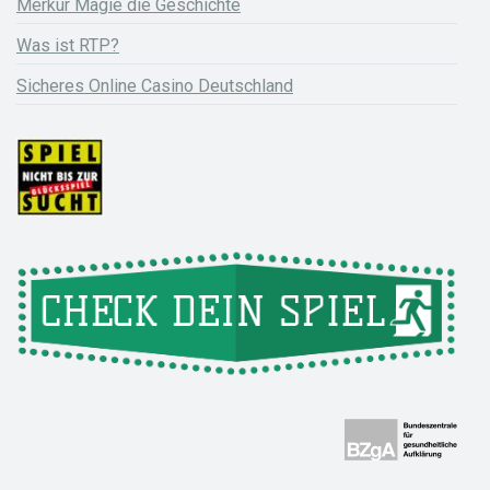
Merkur Magie die Geschichte
Was ist RTP?
Sicheres Online Casino Deutschland