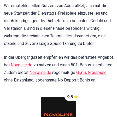
Wir empfehlen allen Nutzern von AdmiralBet, sich auf die
neue Startzeit der Dienstags-Freispiele einzustellen und
die Ankündigungen des Anbieters zu beachten. Geduld und
Verständnis sind in dieser Phase besonders wichtig,
während die technischen Teams alles daransetzen, eine
stabile und zuverlässige Spielerfahrung zu bieten.
In der Übergangszeit empfehlen wir das befristete Angebot
bei
Novoline.de
zu nutzen und einen 50% Bonus zu erhalten.
Zudem bietet
Novoline.de
regelmäßige
Gratis Freispiele
ohne Einzahlung, sogenannte No Deposit Bonis an.
9.5