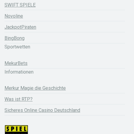
SWIFT SPIELE
Novoline
JackpotPiraten
BingBong
Sportwetten
MekurBets
Informationen
Merkur Magie die Geschichte
Was ist RTP?
Sicheres Online Casino Deutschland