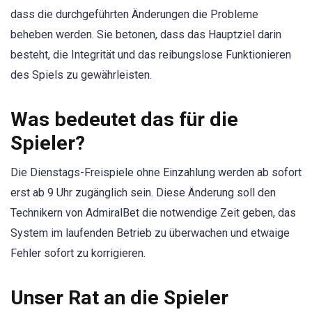
dass die durchgeführten Änderungen die Probleme
beheben werden. Sie betonen, dass das Hauptziel darin
besteht, die Integrität und das reibungslose Funktionieren
des Spiels zu gewährleisten.
Was bedeutet das für die
Spieler?
Die Dienstags-Freispiele ohne Einzahlung werden ab sofort
erst ab 9 Uhr zugänglich sein. Diese Änderung soll den
Technikern von AdmiralBet die notwendige Zeit geben, das
System im laufenden Betrieb zu überwachen und etwaige
Fehler sofort zu korrigieren.
Unser Rat an die Spieler