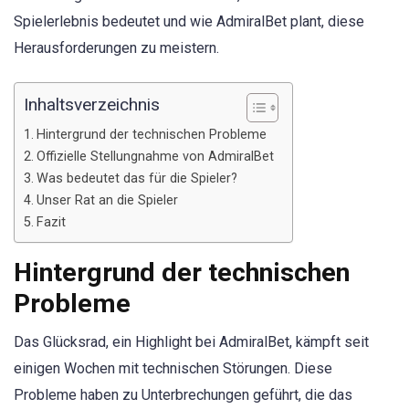
Spielerlebnis bedeutet und wie AdmiralBet plant, diese
Herausforderungen zu meistern.
Inhaltsverzeichnis
Hintergrund der technischen Probleme
Offizielle Stellungnahme von AdmiralBet
Was bedeutet das für die Spieler?
Unser Rat an die Spieler
Fazit
Hintergrund der technischen
Probleme
Das Glücksrad, ein Highlight bei AdmiralBet, kämpft seit
einigen Wochen mit technischen Störungen. Diese
Probleme haben zu Unterbrechungen geführt, die das