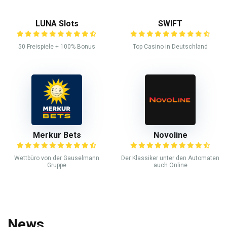
LUNA Slots
SWIFT
50 Freispiele + 100% Bonus
Top Casino in Deutschland
Merkur Bets
Novoline
Wettbüro von der Gauselmann
Der Klassiker unter den Automaten
Gruppe
auch Online
News