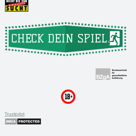
Trustpilot