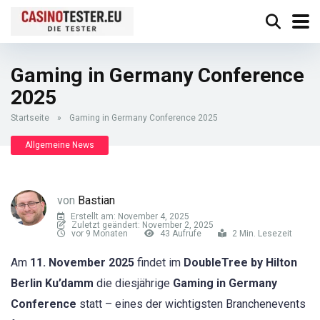
Gaming in Germany Conference
2025
Startseite
»
Gaming in Germany Conference 2025
Allgemeine News
von
Bastian
Erstellt am: November 4, 2025
Zuletzt geändert: November 2, 2025
vor 9 Monaten
43 Aufrufe
2 Min. Lesezeit
Am
11. November 2025
findet im
DoubleTree by Hilton
Berlin Ku’damm
die diesjährige
Gaming in Germany
Conference
statt – eines der wichtigsten Branchenevents