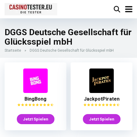
DGGS Deutsche Gesellschaft für
Glücksspiel mbH
Startseite
»
DGGS Deutsche Gesellschaft für Glücksspiel mbH
BingBong
JackpotPiraten
Jetzt Spielen
Jetzt Spielen