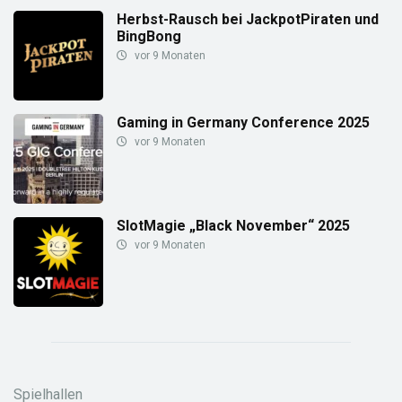
Herbst-Rausch bei JackpotPiraten und
BingBong
vor 9 Monaten
Gaming in Germany Conference 2025
vor 9 Monaten
SlotMagie „Black November“ 2025
vor 9 Monaten
Spielhallen