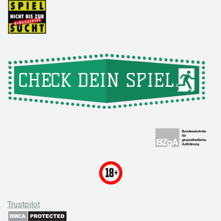
Trustpilot