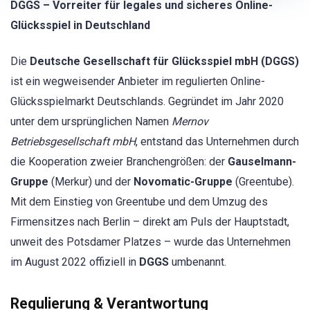
DGGS – Vorreiter für legales und sicheres Online-
Glücksspiel in Deutschland
Die
Deutsche Gesellschaft für Glücksspiel mbH (DGGS)
ist ein wegweisender Anbieter im regulierten Online-
Glücksspielmarkt Deutschlands. Gegründet im Jahr 2020
unter dem ursprünglichen Namen
Mernov
Betriebsgesellschaft mbH
, entstand das Unternehmen durch
die Kooperation zweier Branchengrößen: der
Gauselmann-
Gruppe
(Merkur) und der
Novomatic-Gruppe
(Greentube).
Mit dem Einstieg von Greentube und dem Umzug des
Firmensitzes nach Berlin – direkt am Puls der Hauptstadt,
unweit des Potsdamer Platzes – wurde das Unternehmen
im August 2022 offiziell in
DGGS
umbenannt.
Regulierung & Verantwortung