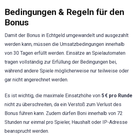
Bedingungen & Regeln für den
Bonus
Damit der Bonus in Echtgeld umgewandelt und ausgezahlt
werden kann, müssen die Umsatzbedingungen innerhalb
von 30 Tagen erfüllt werden. Einsätze an Spielautomaten
tragen vollständig zur Erfüllung der Bedingungen bei,
während andere Spiele möglicherweise nur teilweise oder
gar nicht angerechnet werden.
Es ist wichtig, die maximale Einsatzhöhe von
5 € pro Runde
nicht zu überschreiten, da ein Verstoß zum Verlust des
Bonus führen kann. Zudem dürfen Boni innerhalb von 72
Stunden nur einmal pro Spieler, Haushalt oder IP-Adresse
beansprucht werden.