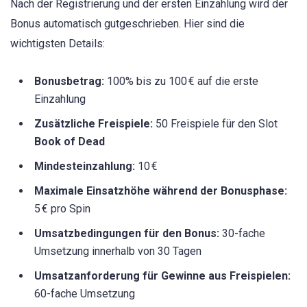
Nach der Registrierung und der ersten Einzahlung wird der
Bonus automatisch gutgeschrieben. Hier sind die
wichtigsten Details:
Bonusbetrag:
100% bis zu 100 € auf die erste
Einzahlung
Zusätzliche Freispiele:
50 Freispiele für den Slot
Book of Dead
Mindesteinzahlung:
10 €
Maximale Einsatzhöhe während der Bonusphase:
5 € pro Spin
Umsatzbedingungen für den Bonus:
30-fache
Umsetzung innerhalb von 30 Tagen
Umsatzanforderung für Gewinne aus Freispielen:
60-fache Umsetzung