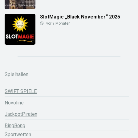
SlotMagie „Black November“ 2025
vor 9 Monaten
Spielhallen
SWIFT SPIELE
Novoline
JackpotPiraten
BingBong
Sportwetten