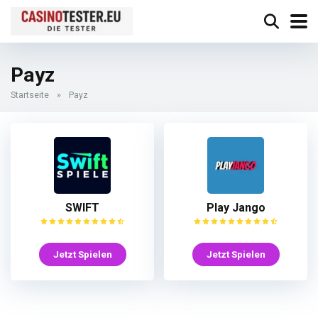
Payz
Startseite
»
Payz
SWIFT
Play Jango
Jetzt Spielen
Jetzt Spielen