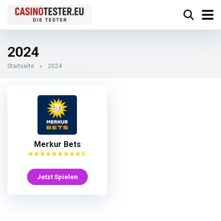
2024
Startseite
»
2024
Merkur Bets
Jetzt Spielen