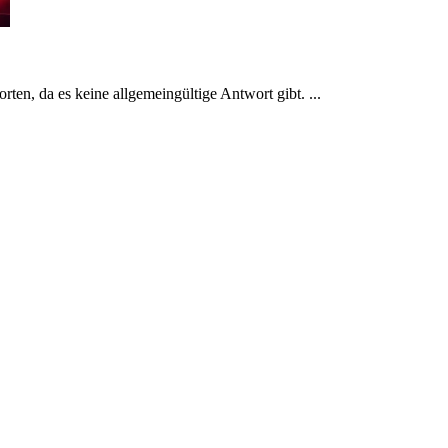
ten, da es keine allgemeingültige Antwort gibt. ...