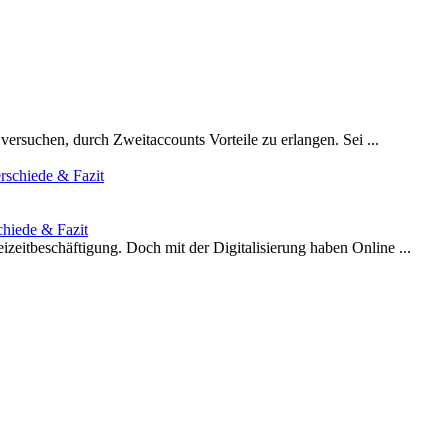
 versuchen, durch Zweitaccounts Vorteile zu erlangen. Sei ...
chiede & Fazit
reizeitbeschäftigung. Doch mit der Digitalisierung haben Online ...