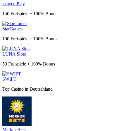
Löwen Play
150 Freispiele + 100% Bonus
StarGames
100 Freispiele + 100% Bonus
LUNA Slots
50 Freispiele + 100% Bonus
SWIFT
Top Casino in Deutschland
Merkur Bets